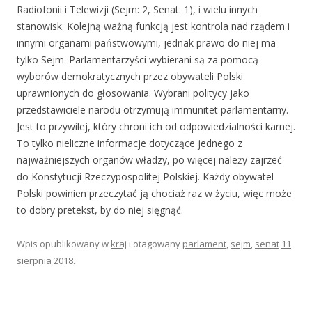
Radiofonii i Telewizji (Sejm: 2, Senat: 1), i wielu innych
stanowisk. Kolejną ważną funkcją jest kontrola nad rządem i
innymi organami państwowymi, jednak prawo do niej ma
tylko Sejm. Parlamentarzyści wybierani są za pomocą
wyborów demokratycznych przez obywateli Polski
uprawnionych do głosowania. Wybrani politycy jako
przedstawiciele narodu otrzymują immunitet parlamentarny.
Jest to przywilej, który chroni ich od odpowiedzialności karnej.
To tylko nieliczne informacje dotyczące jednego z
najważniejszych organów władzy, po więcej należy zajrzeć
do Konstytucji Rzeczypospolitej Polskiej. Każdy obywatel
Polski powinien przeczytać ją chociaż raz w życiu, więc może
to dobry pretekst, by do niej sięgnąć.
Wpis opublikowany w
kraj
i otagowany
parlament
,
sejm
,
senat
11
sierpnia 2018
.