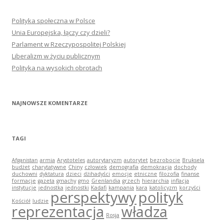
Polityka społeczna w Polsce
Unia Europejska, łączy czy dzieli?
Parlament w Rzeczypospolitej Polskiej
Liberalizm w życiu publicznym
Polityka na wysokich obrotach
NAJNOWSZE KOMENTARZE
TAGI
Afganistan
armia
Arystoteles
autorytaryzm
autorytet
bezrobocie
Bruksela
budżet
charytatywne
Chiny
człowiek
demografia
demokracja
dochody
duchowni
dyktatura
dzieci
dżihadyści
emocje
etniczne
filozofia
finanse
formacje
gazeta
gmachy
gmo
Grenlandia
grzech
hierarchia
inflacja
instytucje
jednostka
jednostki
Kadafi
kampania
kara
katolicyzm
korzyści
perspektywy
polityk
Kościół
ludzie
reprezentacja
władza
Rosja