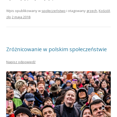
Wpis opublikowany w
społeczeństwo
i otagowany
grzech
,
Kościół
,
zło
2 maja 2018
.
Zróżnicowanie w polskim społeczeństwie
Napisz odpowiedź