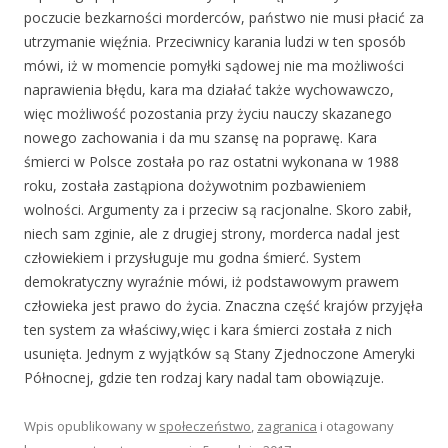
poczucie bezkarności morderców, państwo nie musi płacić za
utrzymanie więźnia. Przeciwnicy karania ludzi w ten sposób
mówi, iż w momencie pomyłki sądowej nie ma możliwości
naprawienia błędu, kara ma działać także wychowawczo,
więc możliwość pozostania przy życiu nauczy skazanego
nowego zachowania i da mu szansę na poprawę. Kara
śmierci w Polsce została po raz ostatni wykonana w 1988
roku, została zastąpiona dożywotnim pozbawieniem
wolności. Argumenty za i przeciw są racjonalne. Skoro zabił,
niech sam zginie, ale z drugiej strony, morderca nadal jest
człowiekiem i przysługuje mu godna śmierć. System
demokratyczny wyraźnie mówi, iż podstawowym prawem
człowieka jest prawo do życia. Znaczna część krajów przyjęła
ten system za właściwy,więc i kara śmierci została z nich
usunięta. Jednym z wyjątków są Stany Zjednoczone Ameryki
Północnej, gdzie ten rodzaj kary nadal tam obowiązuje.
Wpis opublikowany w
społeczeństwo
,
zagranica
i otagowany