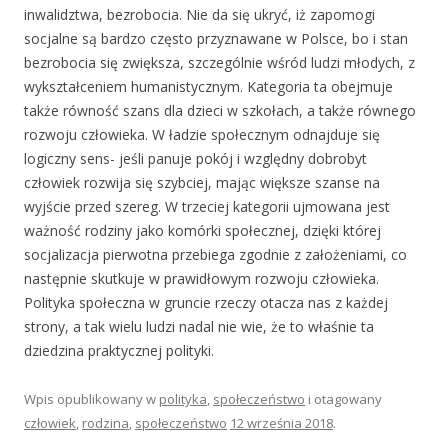
inwalidztwa, bezrobocia. Nie da się ukryć, iż zapomogi
socjalne są bardzo często przyznawane w Polsce, bo i stan
bezrobocia się zwiększa, szczególnie wśród ludzi młodych, z
wykształceniem humanistycznym. Kategoria ta obejmuje
także równość szans dla dzieci w szkołach, a także równego
rozwoju człowieka. W ładzie społecznym odnajduje się
logiczny sens- jeśli panuje pokój i względny dobrobyt
człowiek rozwija się szybciej, mając większe szanse na
wyjście przed szereg. W trzeciej kategorii ujmowana jest
ważność rodziny jako komórki społecznej, dzięki której
socjalizacja pierwotna przebiega zgodnie z założeniami, co
następnie skutkuje w prawidłowym rozwoju człowieka.
Polityka społeczna w gruncie rzeczy otacza nas z każdej
strony, a tak wielu ludzi nadal nie wie, że to właśnie ta
dziedzina praktycznej polityki.
Wpis opublikowany w
polityka
,
społeczeństwo
i otagowany
człowiek
,
rodzina
,
społeczeństwo
12 września 2018
.