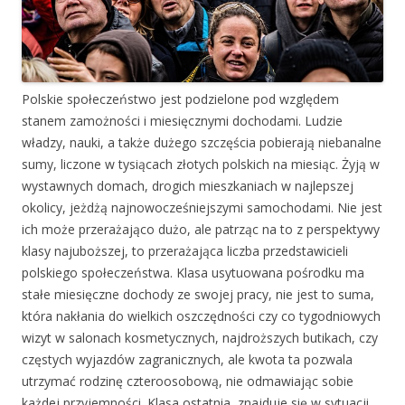
Polskie społeczeństwo jest podzielone pod względem
stanem zamożności i miesięcznymi dochodami. Ludzie
władzy, nauki, a także dużego szczęścia pobierają niebanalne
sumy, liczone w tysiącach złotych polskich na miesiąc. Żyją w
wystawnych domach, drogich mieszkaniach w najlepszej
okolicy, jeżdżą najnowocześniejszymi samochodami. Nie jest
ich może przerażająco dużo, ale patrząc na to z perspektywy
klasy najuboższej, to przerażająca liczba przedstawicieli
polskiego społeczeństwa. Klasa usytuowana pośrodku ma
stałe miesięczne dochody ze swojej pracy, nie jest to suma,
która nakłania do wielkich oszczędności czy co tygodniowych
wizyt w salonach kosmetycznych, najdroższych butikach, czy
częstych wyjazdów zagranicznych, ale kwota ta pozwala
utrzymać rodzinę czteroosobową, nie odmawiając sobie
każdej przyjemności. Klasa ostatnia, znajduje się w sytuacji