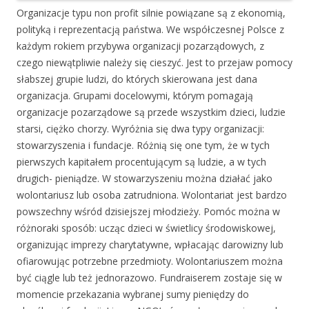
Organizacje typu non profit silnie powiązane są z ekonomią,
polityką i reprezentacją państwa. We współczesnej Polsce z
każdym rokiem przybywa organizacji pozarządowych, z
czego niewątpliwie należy się cieszyć. Jest to przejaw pomocy
słabszej grupie ludzi, do których skierowana jest dana
organizacja. Grupami docelowymi, którym pomagają
organizacje pozarządowe są przede wszystkim dzieci, ludzie
starsi, ciężko chorzy. Wyróżnia się dwa typy organizacji:
stowarzyszenia i fundacje. Różnią się one tym, że w tych
pierwszych kapitałem procentującym są ludzie, a w tych
drugich- pieniądze. W stowarzyszeniu można działać jako
wolontariusz lub osoba zatrudniona. Wolontariat jest bardzo
powszechny wśród dzisiejszej młodzieży. Pomóc można w
różnoraki sposób: ucząc dzieci w świetlicy środowiskowej,
organizując imprezy charytatywne, wpłacając darowizny lub
ofiarowując potrzebne przedmioty. Wolontariuszem można
być ciągle lub też jednorazowo. Fundraiserem zostaje się w
momencie przekazania wybranej sumy pieniędzy do