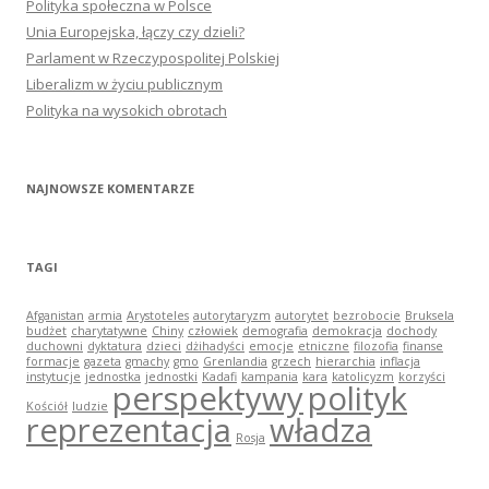
Polityka społeczna w Polsce
Unia Europejska, łączy czy dzieli?
Parlament w Rzeczypospolitej Polskiej
Liberalizm w życiu publicznym
Polityka na wysokich obrotach
NAJNOWSZE KOMENTARZE
TAGI
Afganistan
armia
Arystoteles
autorytaryzm
autorytet
bezrobocie
Bruksela
budżet
charytatywne
Chiny
człowiek
demografia
demokracja
dochody
duchowni
dyktatura
dzieci
dżihadyści
emocje
etniczne
filozofia
finanse
formacje
gazeta
gmachy
gmo
Grenlandia
grzech
hierarchia
inflacja
instytucje
jednostka
jednostki
Kadafi
kampania
kara
katolicyzm
korzyści
perspektywy
polityk
Kościół
ludzie
reprezentacja
władza
Rosja