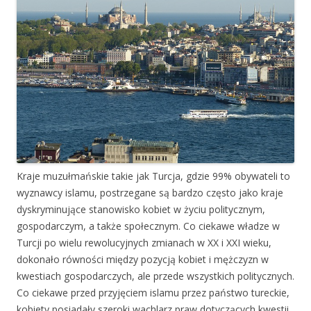
Kraje muzułmańskie takie jak Turcja, gdzie 99% obywateli to
wyznawcy islamu, postrzegane są bardzo często jako kraje
dyskryminujące stanowisko kobiet w życiu politycznym,
gospodarczym, a także społecznym. Co ciekawe władze w
Turcji po wielu rewolucyjnych zmianach w XX i XXI wieku,
dokonało równości między pozycją kobiet i mężczyzn w
kwestiach gospodarczych, ale przede wszystkich politycznych.
Co ciekawe przed przyjęciem islamu przez państwo tureckie,
kobiety posiadały szeroki wachlarz praw dotyczących kwestii