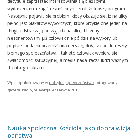
decyduje zaprzestać interesowania się bieżącymi
wydarzeniami i zająć czymś innym, znaleźć lepszy program.
Następnie pojawia się problem, kiedy okazuje się, iż na ulicy
pełno jest plakatów wyborczych, które przyklejone jeden na
drugi, odstraszają od wyjścia na ulicę. I biedny
niezorientowany już człowiek nie pójdzie na wybory lub
pójdzie, odda nieprzemyślaną decyzję, dołączając do reszty
biernego społeczeństwa. I tak oto człowiek wypiera się
świadomości sytuacyjnej, a media nadal raczą ludzi ważnymi
dla nikogo faktami.
Wpis opublikowany w
polityka
,
społeczeństwo
i otagowany
gazeta
,
radio
,
telewizja
9 czerwca 2018
.
Nauka społeczna Kościoła jako dobra wizja
państwa