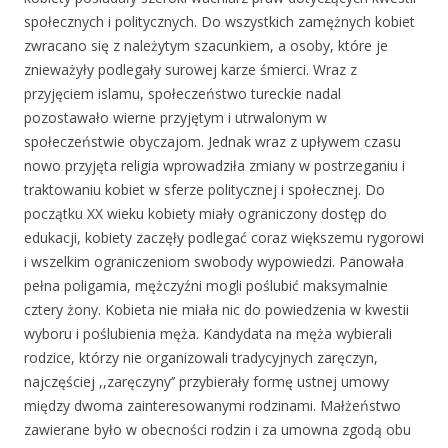
społecznych i politycznych. Do wszystkich zamężnych kobiet
zwracano się z należytym szacunkiem, a osoby, które je
znieważyły podlegały surowej karze śmierci. Wraz z
przyjęciem islamu, społeczeństwo tureckie nadal
pozostawało wierne przyjętym i utrwalonym w
społeczeństwie obyczajom. Jednak wraz z upływem czasu
nowo przyjęta religia wprowadziła zmiany w postrzeganiu i
traktowaniu kobiet w sferze politycznej i społecznej. Do
początku XX wieku kobiety miały ograniczony dostęp do
edukacji, kobiety zaczęły podlegać coraz większemu rygorowi
i wszelkim ograniczeniom swobody wypowiedzi. Panowała
pełna poligamia, mężczyźni mogli poślubić maksymalnie
cztery żony. Kobieta nie miała nic do powiedzenia w kwestii
wyboru i poślubienia męża. Kandydata na męża wybierali
rodzice, którzy nie organizowali tradycyjnych zaręczyn,
najczęściej ,,zaręczyny’’ przybierały formę ustnej umowy
między dwoma zainteresowanymi rodzinami. Małżeństwo
zawierane było w obecności rodzin i za umowna zgodą obu