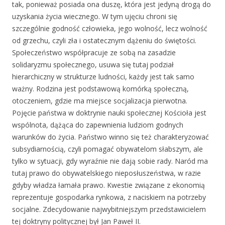
tak, ponieważ posiada ona duszę, która jest jedyną drogą do
uzyskania życia wiecznego. W tym ujęciu chroni się
szczególnie godność człowieka, jego wolność, lecz wolność
od grzechu, czyli zła i ostatecznym dążeniu do świętości.
Społeczeństwo współpracuje ze sobą na zasadzie
solidaryzmu społecznego, usuwa się tutaj podział
hierarchiczny w strukturze ludności, każdy jest tak samo
ważny. Rodzina jest podstawową komórką społeczną,
otoczeniem, gdzie ma miejsce socjalizacja pierwotna.
Pojęcie państwa w doktrynie nauki społecznej Kościoła jest
wspólnota, dążąca do zapewnienia ludziom godnych
warunków do życia. Państwo winno się też charakteryzować
subsydiarnością, czyli pomagać obywatelom słabszym, ale
tylko w sytuacji, gdy wyraźnie nie dają sobie rady. Naród ma
tutaj prawo do obywatelskiego nieposłuszeństwa, w razie
gdyby władza łamała prawo. Kwestie związane z ekonomią
reprezentuje gospodarka rynkowa, z naciskiem na potrzeby
socjalne. Zdecydowanie najwybitniejszym przedstawicielem
tej doktryny politycznej był Jan Paweł II.