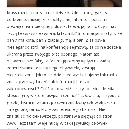
Mass media otaczają nas dziś z każdej strony, gazety
codzienne, miesięczniki polityczne, Internet z portalami
poświęconymi bieżącej polityce, telewizja, radio. Czym nas
raczą te wszystkie wynalazki techniki? Informacjami o tym, że
pan X ma kota, pan Y złapał gumę, a pani Z założyła
nieelegancki strój na konferencję sejmową, za co nie została
ukarana przez swojego przełożonego. Natomiast
najważniejsze fakty, które mają istotny wpływ na widzę i
zorientowanie przeciętnego obywatela, zostają
nieprzekazane. Jak to się dzieje, że wysłuchujemy tak mało
znaczących wydarzeń, lub informacji bardzo
zakolorowanych? Otóż odpowiedź jest tylko jedna. Media
stosują grę, w której usypiają czujność człowieka, zasypując
go zbędnymi newsami, po czym znudzony człowiek szuka
innego programu, który zainteresuje go bardziej. Nie
znajdując nic ciekawszego, postanawia sięgnąć do stron
www, lecz i tam wieje nudą. W takiej sytuacji człowiek