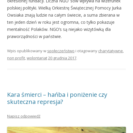
określonej fundacji. Liczna NGO’ sów wpływa na wizerunek
polskiej polityki. Wielką Orkiestrę Świątecznej Pomocy Jurka
Owsiaka znają ludzie na całym świecie, a suma zbierana w
ten jeden dzień w roku jest ogromna, co tylko pokazuje
mentalność Polaków. NGO’s są niejako wizytówką dla
praworządności w państwie.
Wpis opublikowany w
społeczeństwo
i otagowany
charytatywne
,
non profit
,
wolontariat
20 grudnia 2017
.
Kara śmierci – hańba i poniżenie czy
skuteczna represja?
Napisz odpowiedź