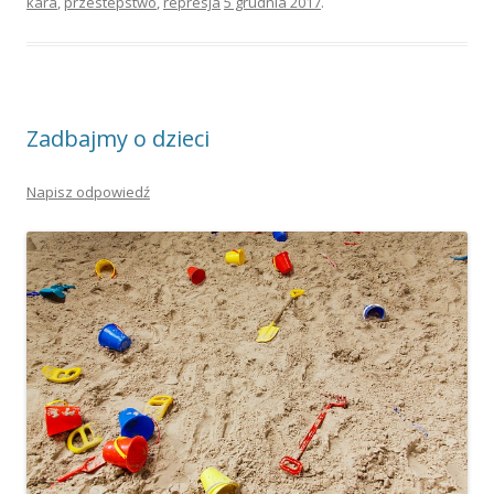
kara
,
przestepstwo
,
represja
5 grudnia 2017
.
Zadbajmy o dzieci
Napisz odpowiedź