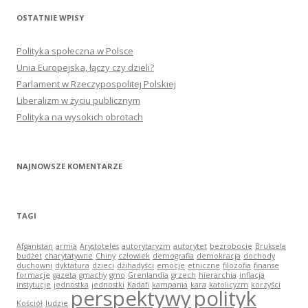
OSTATNIE WPISY
Polityka społeczna w Polsce
Unia Europejska, łączy czy dzieli?
Parlament w Rzeczypospolitej Polskiej
Liberalizm w życiu publicznym
Polityka na wysokich obrotach
NAJNOWSZE KOMENTARZE
TAGI
Afganistan
armia
Arystoteles
autorytaryzm
autorytet
bezrobocie
Bruksela
budżet
charytatywne
Chiny
człowiek
demografia
demokracja
dochody
duchowni
dyktatura
dzieci
dżihadyści
emocje
etniczne
filozofia
finanse
formacje
gazeta
gmachy
gmo
Grenlandia
grzech
hierarchia
inflacja
instytucje
jednostka
jednostki
Kadafi
kampania
kara
katolicyzm
korzyści
perspektywy
polityk
Kościół
ludzie