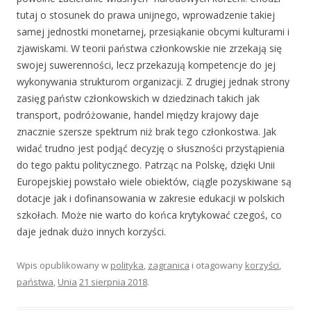
tutaj o stosunek do prawa unijnego, wprowadzenie takiej
samej jednostki monetarnej, przesiąkanie obcymi kulturami i
zjawiskami. W teorii państwa członkowskie nie zrzekają się
swojej suwerenności, lecz przekazują kompetencje do jej
wykonywania strukturom organizacji. Z drugiej jednak strony
zasięg państw członkowskich w dziedzinach takich jak
transport, podróżowanie, handel między krajowy daje
znacznie szersze spektrum niż brak tego członkostwa. Jak
widać trudno jest podjąć decyzję o słuszności przystąpienia
do tego paktu politycznego. Patrząc na Polskę, dzięki Unii
Europejskiej powstało wiele obiektów, ciągle pozyskiwane są
dotacje jak i dofinansowania w zakresie edukacji w polskich
szkołach. Może nie warto do końca krytykować czegoś, co
daje jednak dużo innych korzyści.
Wpis opublikowany w
polityka
,
zagranica
i otagowany
korzyści
,
państwa
,
Unia
21 sierpnia 2018
.